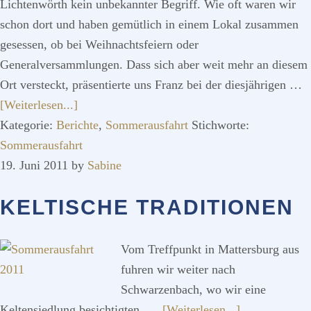
Lichtenwörth kein unbekannter Begriff. Wie oft waren wir
schon dort und haben gemütlich in einem Lokal zusammen
gesessen, ob bei Weihnachtsfeiern oder
Generalversammlungen. Dass sich aber weit mehr an diesem
Ort versteckt, präsentierte uns Franz bei der diesjährigen …
ÜberWer
[Weiterlesen...]
hätte
Kategorie:
Berichte
,
Sommerausfahrt
Stichworte:
das
Sommerausfahrt
gedacht!
19. Juni 2011
by
Sabine
KELTISCHE TRADITIONEN
Vom Treffpunkt in Mattersburg aus
fuhren wir weiter nach
Schwarzenbach, wo wir eine
ÜberKeltisch
Keltensiedlung besichtigten. …
[Weiterlesen...]