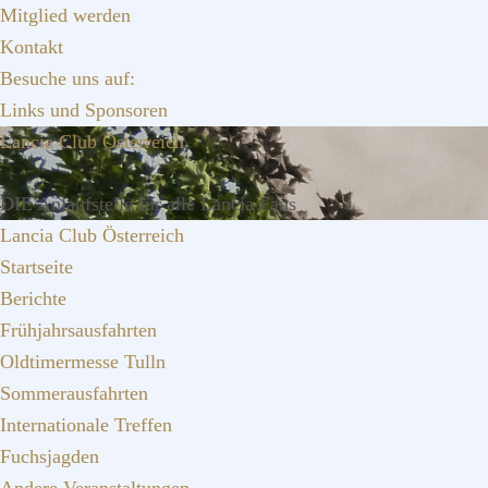
Zur
Zum
Zur
Mitglied werden
Hauptnavigation
Inhalt
Seitenspalte
Kontakt
springen
springen
springen
Besuche uns auf:
Links und Sponsoren
Lancia Club Österreich
DIE Anlaufstelle für alle Lancia Fans
Lancia Club Österreich
Startseite
Berichte
Frühjahrsausfahrten
Oldtimermesse Tulln
Sommerausfahrten
Internationale Treffen
Fuchsjagden