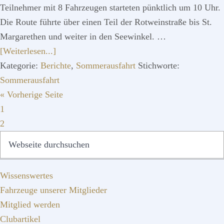
Teilnehmer mit 8 Fahrzeugen starteten pünktlich um 10 Uhr.
Die Route führte über einen Teil der Rotweinstraße bis St.
Margarethen und weiter in den Seewinkel. …
ÜberZurück
[Weiterlesen...]
in
Kategorie:
Berichte
,
Sommerausfahrt
Stichworte:
die
Sommerausfahrt
Vergangenheit
aufrufen
« Vorherige Seite
Seite
1
Seite
2
SEITENSPALTE
Webseite
QUICKLINKS
durchsuchen
Wissenswertes
Fahrzeuge unserer Mitglieder
Mitglied werden
Clubartikel