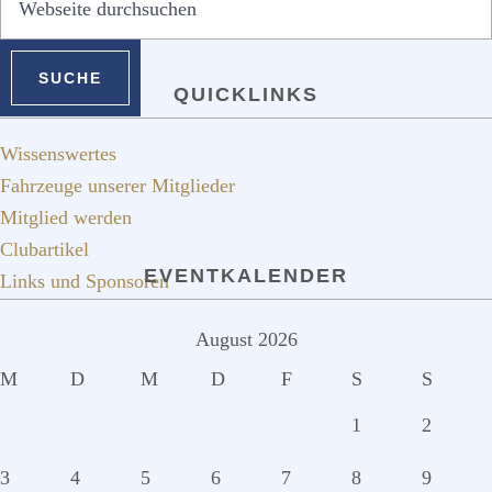
durchsuchen
QUICKLINKS
Wissenswertes
Fahrzeuge unserer Mitglieder
Mitglied werden
Clubartikel
EVENTKALENDER
Links und Sponsoren
August 2026
M
D
M
D
F
S
S
1
2
3
4
5
6
7
8
9