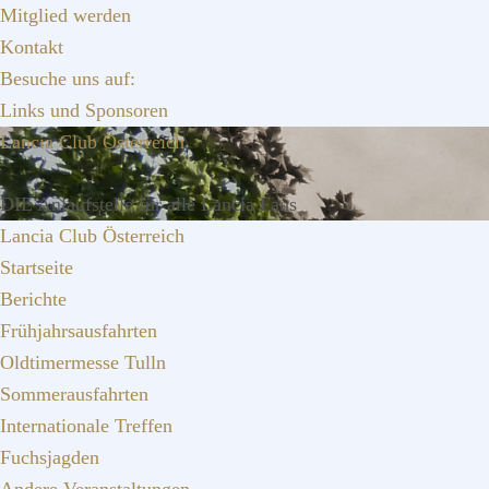
Zur
Zum
Zur
Mitglied werden
Hauptnavigation
Inhalt
Seitenspalte
Kontakt
springen
springen
springen
Besuche uns auf:
Links und Sponsoren
Lancia Club Österreich
DIE Anlaufstelle für alle Lancia Fans
Lancia Club Österreich
Startseite
Berichte
Frühjahrsausfahrten
Oldtimermesse Tulln
Sommerausfahrten
Internationale Treffen
Fuchsjagden