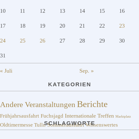
10
11
12
13
14
15
16
17
18
19
20
21
22
23
24
25
26
27
28
29
30
31
« Juli
Sep. »
KATEGORIEN
Berichte
Andere Veranstaltungen
Frühjahrsausfahrt
Fuchsjagd
Internationale Treffen
Marktplatz
SCHLAGWORTE
Sommerausfahrt
Oldtimermesse Tulln
Wissenswertes