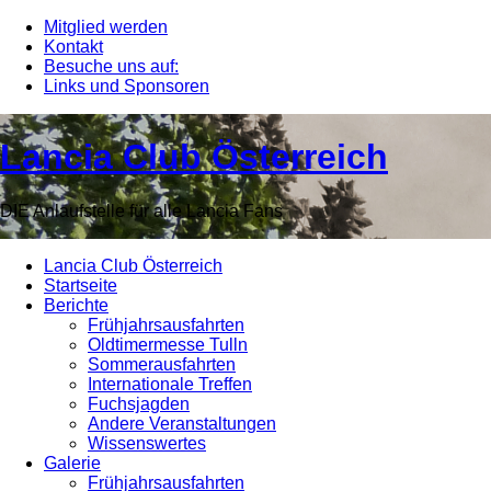
Zur
Zum
Mitglied werden
Hauptnavigation
Inhalt
Kontakt
Besuche uns auf:
springen
springen
Links und Sponsoren
Lancia Club Österreich
DIE Anlaufstelle für alle Lancia Fans
Lancia Club Österreich
Startseite
Berichte
Frühjahrsausfahrten
Oldtimermesse Tulln
Sommerausfahrten
Internationale Treffen
Fuchsjagden
Andere Veranstaltungen
Wissenswertes
Galerie
Frühjahrsausfahrten