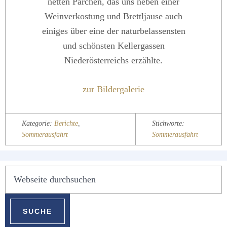
netten Pärchen, das uns neben einer
Weinverkostung und Brettljause auch
einiges über eine der naturbelassensten
und schönsten Kellergassen
Niederösterreichs erzählte.
zur Bildergalerie
Kategorie:
Berichte
,
Stichworte:
Sommerausfahrt
Sommerausfahrt
SEITENSPALTE
Webseite
durchsuchen