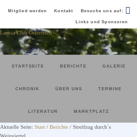
Zur
Zum
Zur
Hauptnavigation
Inhalt
Seitenspalte
Mitglied werden
Kontakt
Besuche uns auf:
springen
springen
springen
Links und Sponsoren
Lancia Club Österreich
DIE Anlaufstelle für alle Lancia Fans
STARTSEITE
BERICHTE
GALERIE
CHRONIK
ÜBER UNS
TERMINE
LITERATUR
MARKTPLATZ
Aktuelle Seite:
Start
/
Berichte
/
Streifzug durch´s
Weinviertel