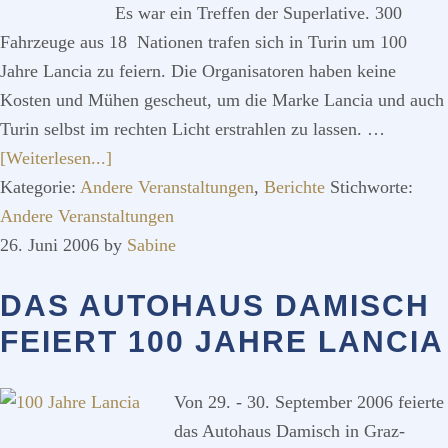
Es war ein Treffen der Superlative. 300
Fahrzeuge aus 18 Nationen trafen sich in Turin um 100
Jahre Lancia zu feiern. Die Organisatoren haben keine
Kosten und Mühen gescheut, um die Marke Lancia und auch
Turin selbst im rechten Licht erstrahlen zu lassen. …
ÜberCentenario
[Weiterlesen...]
Lancia
Kategorie:
Andere Veranstaltungen
,
Berichte
Stichworte:
Torino
Andere Veranstaltungen
04.
26. Juni 2006
by
Sabine
–
DAS AUTOHAUS DAMISCH
09.
Sept.
FEIERT 100 JAHRE LANCIA
2006
Von 29. - 30. September 2006 feierte
das Autohaus Damisch in Graz-