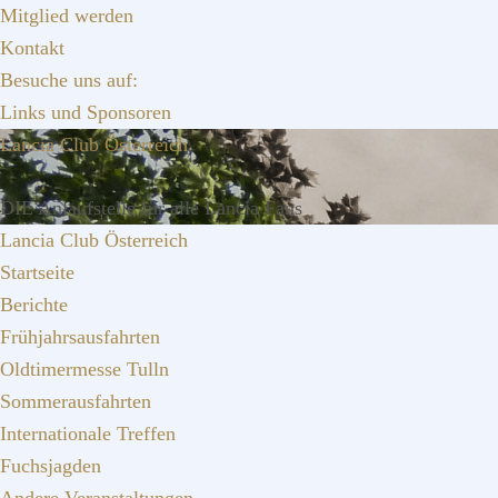
Zur
Zum
Zur
Mitglied werden
Hauptnavigation
Inhalt
Seitenspalte
Kontakt
springen
springen
springen
Besuche uns auf:
Links und Sponsoren
Lancia Club Österreich
DIE Anlaufstelle für alle Lancia Fans
Lancia Club Österreich
Startseite
Berichte
Frühjahrsausfahrten
Oldtimermesse Tulln
Sommerausfahrten
Internationale Treffen
Fuchsjagden