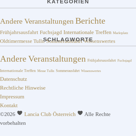
KATEGORIEN
Berichte
Andere Veranstaltungen
Frühjahrsausfahrt
Fuchsjagd
Internationale Treffen
Marktplatz
SCHLAGWORTE
Sommerausfahrt
Oldtimermesse Tulln
Wissenswertes
Andere Veranstaltungen
Frühjahrsausfahrt
Fuchsjagd
Internationale Treffen
Sommerausfahrt
Messe Tulln
Wissenswertes
Datenschutz
Rechtliche Hinweise
Impressum
Kontakt
©2026
Lancia Club Österreich
Alle Rechte
vorbehalten