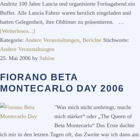
Andritz 100 Jahre Lancia und organisierte Freitagabend ein
Buffet. Alle Lancia Fahrer waren herzlich eingeladen und
hatten Gelegenheit, ihre Oldtimer zu präsentieren. …
ÜberDas
[Weiterlesen...]
Autohaus
Kategorie:
Andere Veranstaltungen
,
Berichte
Stichworte:
Damisch
Andere Veranstaltungen
feiert
25. Mai 2006
by
Sabine
100
FIORANO BETA
Jahre
Lancia
MONTECARLO DAY 2006
"Was mich nicht umbringt, macht
mich stärker“ oder „The Queen of
Beta Montecarlo“ Das Erste dachte
ich mir in den letzten Tagen oft, das Zweite war ich dann am