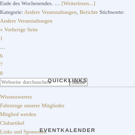
ÜberFiorano
Ende des Wochenendes. …
[Weiterlesen...]
Beta
Kategorie:
Andere Veranstaltungen
,
Berichte
Stichworte:
Montecarlo
Andere Veranstaltungen
aufrufen
Day
« Vorherige Seite
Seite
2006
1
Weggelassene
…
Zwischenseiten
Seite
6
Seite
7
Seite
8
QUICKLINKS
SEITENSPALTE
Webseite
durchsuchen
Wissenswertes
Fahrzeuge unserer Mitglieder
Mitglied werden
Clubartikel
EVENTKALENDER
Links und Sponsoren