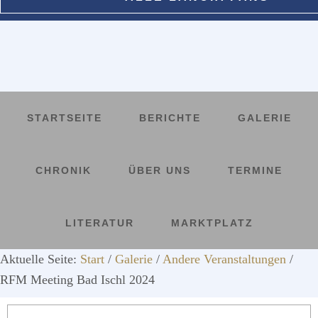
STARTSEITE
BERICHTE
GALERIE
CHRONIK
ÜBER UNS
TERMINE
LITERATUR
MARKTPLATZ
Aktuelle Seite:
Start
/
Galerie
/
Andere Veranstaltungen
/
RFM Meeting Bad Ischl 2024