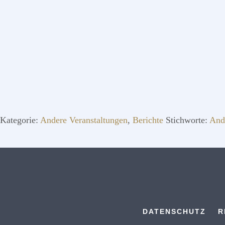
Kategorie:
Andere Veranstaltungen
,
Berichte
Stichworte:
And
DATENSCHUTZ
R