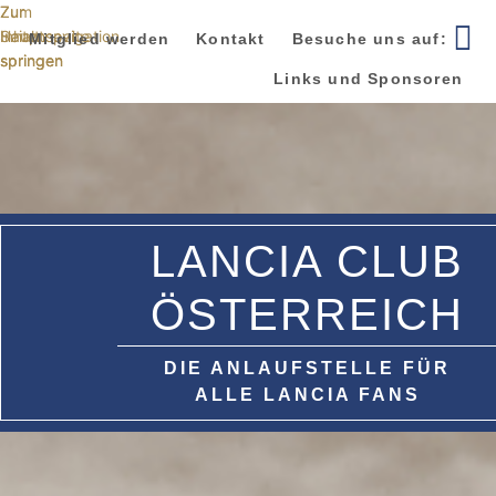
Zur
Zum
Zur
Hauptnavigation
Inhalt
Seitenspalte
Mitglied werden
Kontakt
Besuche uns auf:
springen
springen
springen
Links und Sponsoren
LANCIA CLUB
ÖSTERREICH
DIE ANLAUFSTELLE FÜR
ALLE LANCIA FANS