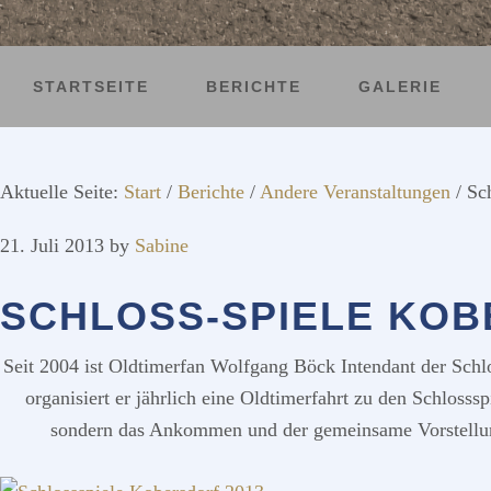
STARTSEITE
BERICHTE
GALERIE
Aktuelle Seite:
Start
/
Berichte
/
Andere Veranstaltungen
/
Sch
21. Juli 2013
by
Sabine
SCHLOSS-SPIELE KO
Seit 2004 ist Oldtimerfan Wolfgang Böck Intendant der Schl
organisiert er jährlich eine Oldtimerfahrt zu den Schlosss
sondern das Ankommen und der gemeinsame Vorstellun