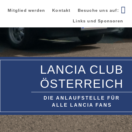
Zur
Zum
Zur
Hauptnavigation
Inhalt
Seitenspalte
Mitglied werden
Kontakt
Besuche uns auf:
springen
springen
springen
Links und Sponsoren
LANCIA CLUB
ÖSTERREICH
DIE ANLAUFSTELLE FÜR
ALLE LANCIA FANS