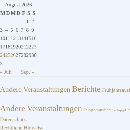
August 2026
M
D
M
D
F
S
S
1
2
3
4
5
6
7
8
9
10
11
12
13
14
15
16
17
18
19
20
21
22
23
24
25
26
27
28
29
30
31
« Juli
Sep. »
Berichte
Andere Veranstaltungen
Frühjahrsaus
Andere Veranstaltungen
I
Frühjahrsausfahrt
Fuchsjagd
Datenschutz
Rechtliche Hinweise