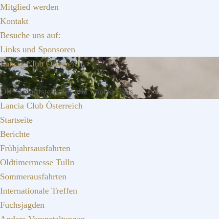
Zur
Zum
Zur
Mitglied werden
Hauptnavigation
Inhalt
Seitenspalte
Kontakt
springen
springen
springen
Besuche uns auf:
Links und Sponsoren
Lancia Club Österreich
DIE Anlaufstelle für alle Lancia Fans
Lancia Club Österreich
Startseite
Berichte
Frühjahrsausfahrten
Oldtimermesse Tulln
Sommerausfahrten
Internationale Treffen
Fuchsjagden