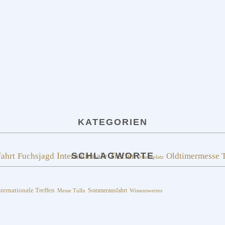
KATEGORIEN
fahrt
Fuchsjagd
Internationale Treffen
SCHLAGWORTE
Oldtimermesse T
Marktplatz
nternationale Treffen
Sommerausfahrt
Messe Tulln
Wissenswertes