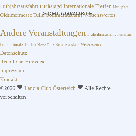
Frühjahrsausfahrt
Fuchsjagd
Internationale Treffen
Marktplatz
SCHLAGWORTE
Sommerausfahrt
Oldtimermesse Tulln
Wissenswertes
Andere Veranstaltungen
Frühjahrsausfahrt
Fuchsjagd
Internationale Treffen
Sommerausfahrt
Messe Tulln
Wissenswertes
Datenschutz
Rechtliche Hinweise
Impressum
Kontakt
©2026
Lancia Club Österreich
Alle Rechte
vorbehalten