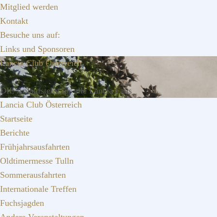
Zur
Zum
Zur
Mitglied werden
Hauptnavigation
Inhalt
Seitenspalte
Kontakt
springen
springen
springen
Besuche uns auf:
Links und Sponsoren
Lancia Club Österreich
DIE Anlaufstelle für alle Lancia Fans
Lancia Club Österreich
Startseite
Berichte
Frühjahrsausfahrten
Oldtimermesse Tulln
Sommerausfahrten
Internationale Treffen
Fuchsjagden