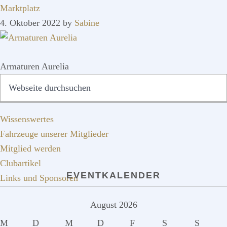
Marktplatz
4. Oktober 2022
by
Sabine
Armaturen Aurelia
SEITENSPALTE
Webseite
QUICKLINKS
durchsuchen
Wissenswertes
Fahrzeuge unserer Mitglieder
Mitglied werden
Clubartikel
EVENTKALENDER
Links und Sponsoren
August 2026
M
D
M
D
F
S
S