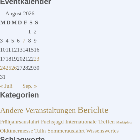
Eventkalender
August 2026
M
D
M
D
F
S
S
1
2
3
4
5
6
7
8
9
10
11
12
13
14
15
16
17
18
19
20
21
22
23
24
25
26
27
28
29
30
31
« Juli
Sep. »
Kategorien
Berichte
Andere Veranstaltungen
Frühjahrsausfahrt
Fuchsjagd
Internationale Treffen
Marktplatz
Sommerausfahrt
Oldtimermesse Tulln
Wissenswertes
Schlagworte