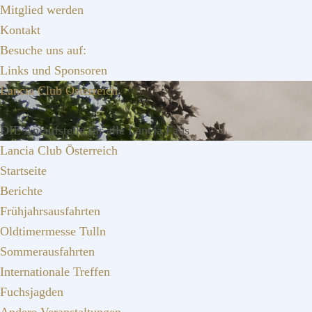
Zur
Zum
Zur
Mitglied werden
Hauptnavigation
Inhalt
Seitenspalte
Kontakt
springen
springen
springen
Besuche uns auf:
Links und Sponsoren
Lancia Club Österreich
DIE Anlaufstelle für alle Lancia Fans
Lancia Club Österreich
Startseite
Berichte
Frühjahrsausfahrten
Oldtimermesse Tulln
Sommerausfahrten
Internationale Treffen
Fuchsjagden