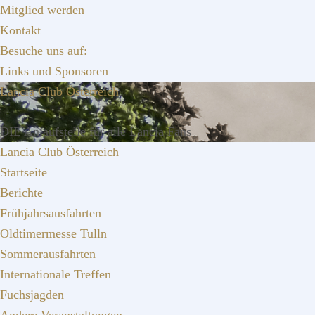
Zur
Zum
Zur
Mitglied werden
Hauptnavigation
Inhalt
Seitenspalte
Kontakt
springen
springen
springen
Besuche uns auf:
Links und Sponsoren
Lancia Club Österreich
DIE Anlaufstelle für alle Lancia Fans
Lancia Club Österreich
Startseite
Berichte
Frühjahrsausfahrten
Oldtimermesse Tulln
Sommerausfahrten
Internationale Treffen
Fuchsjagden