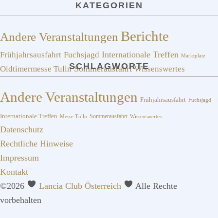
KATEGORIEN
Berichte
Andere Veranstaltungen
Frühjahrsausfahrt
Fuchsjagd
Internationale Treffen
Marktplatz
SCHLAGWORTE
Sommerausfahrt
Oldtimermesse Tulln
Wissenswertes
Andere Veranstaltungen
Frühjahrsausfahrt
Fuchsjagd
Internationale Treffen
Sommerausfahrt
Messe Tulln
Wissenswertes
Datenschutz
Rechtliche Hinweise
Impressum
Kontakt
©2026
Lancia Club Österreich
Alle Rechte
vorbehalten