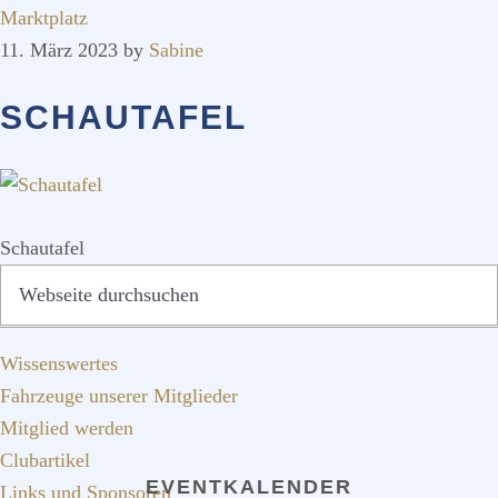
Marktplatz
11. März 2023
by
Sabine
SCHAUTAFEL
Schautafel
SEITENSPALTE
Webseite
QUICKLINKS
durchsuchen
Wissenswertes
Fahrzeuge unserer Mitglieder
Mitglied werden
Clubartikel
EVENTKALENDER
Links und Sponsoren