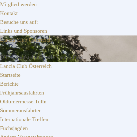
Zur
Zum
Zur
Mitglied werden
Hauptnavigation
Inhalt
Seitenspalte
Kontakt
springen
springen
springen
Besuche uns auf:
Links und Sponsoren
Lancia Club Österreich
DIE Anlaufstelle für alle Lancia Fans
Lancia Club Österreich
Startseite
Berichte
Frühjahrsausfahrten
Oldtimermesse Tulln
Sommerausfahrten
Internationale Treffen
Fuchsjagden