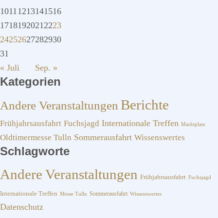
10
11
12
13
14
15
16
17
18
19
20
21
22
23
24
25
26
27
28
29
30
31
« Juli
Sep. »
Kategorien
Berichte
Andere Veranstaltungen
Frühjahrsausfahrt
Fuchsjagd
Internationale Treffen
Marktplatz
Sommerausfahrt
Oldtimermesse Tulln
Wissenswertes
Schlagworte
Andere Veranstaltungen
Frühjahrsausfahrt
Fuchsjagd
Internationale Treffen
Sommerausfahrt
Messe Tulln
Wissenswertes
Datenschutz