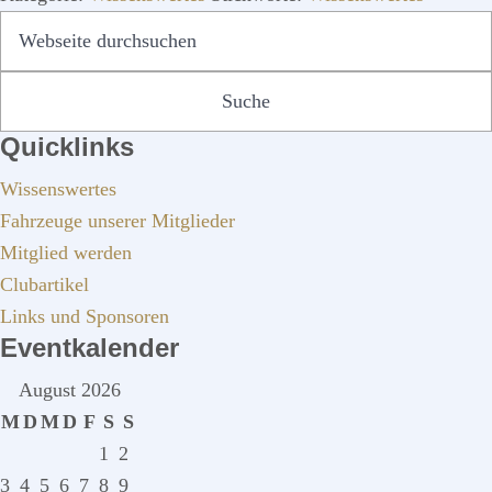
SEITENSPALTE
Webseite
durchsuchen
Quicklinks
Wissenswertes
Fahrzeuge unserer Mitglieder
Mitglied werden
Clubartikel
Links und Sponsoren
Eventkalender
August 2026
M
D
M
D
F
S
S
1
2
3
4
5
6
7
8
9