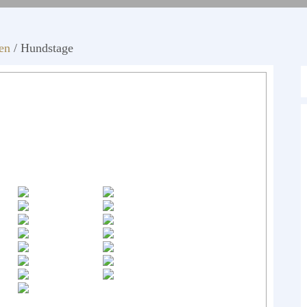
en
/
Hundstage