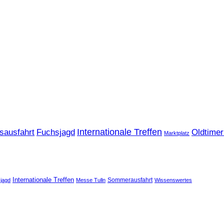
sausfahrt
Fuchsjagd
Internationale Treffen
Oldtimer
Marktplatz
Internationale Treffen
Sommerausfahrt
jagd
Messe Tulln
Wissenswertes