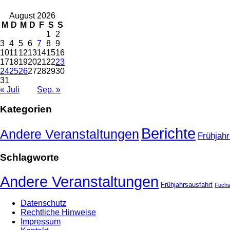
August 2026
M
D
M
D
F
S
S
1
2
3
4
5
6
7
8
9
10
11
12
13
14
15
16
17
18
19
20
21
22
23
24
25
26
27
28
29
30
31
« Juli
Sep. »
Kategorien
Berichte
Andere Veranstaltungen
Frühjahr
Schlagworte
Andere Veranstaltungen
Frühjahrsausfahrt
Fuchs
Datenschutz
Rechtliche Hinweise
Impressum