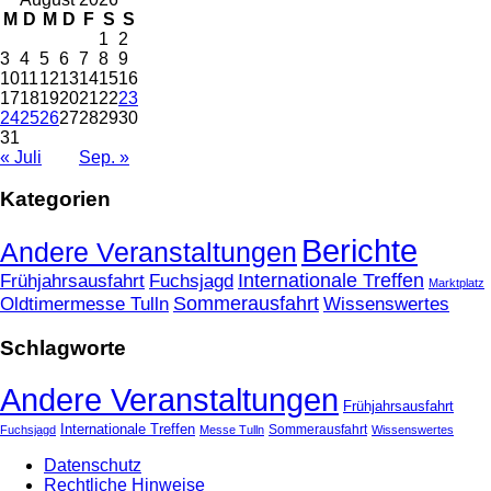
M
D
M
D
F
S
S
1
2
3
4
5
6
7
8
9
10
11
12
13
14
15
16
17
18
19
20
21
22
23
24
25
26
27
28
29
30
31
« Juli
Sep. »
Kategorien
Berichte
Andere Veranstaltungen
Frühjahrsausfahrt
Fuchsjagd
Internationale Treffen
Marktplatz
Oldtimermesse Tulln
Sommerausfahrt
Wissenswertes
Schlagworte
Andere Veranstaltungen
Frühjahrsausfahrt
Internationale Treffen
Sommerausfahrt
Fuchsjagd
Messe Tulln
Wissenswertes
Datenschutz
Rechtliche Hinweise