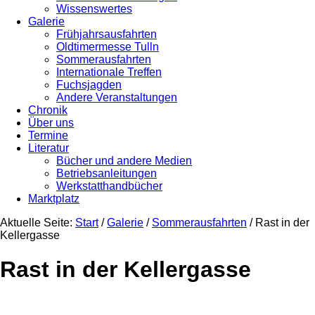
Wissenswertes
Galerie
Frühjahrsausfahrten
Oldtimermesse Tulln
Sommerausfahrten
Internationale Treffen
Fuchsjagden
Andere Veranstaltungen
Chronik
Über uns
Termine
Literatur
Bücher und andere Medien
Betriebsanleitungen
Werkstatthandbücher
Marktplatz
Aktuelle Seite:
Start
/
Galerie
/
Sommerausfahrten
/
Rast in der
Kellergasse
Rast in der Kellergasse