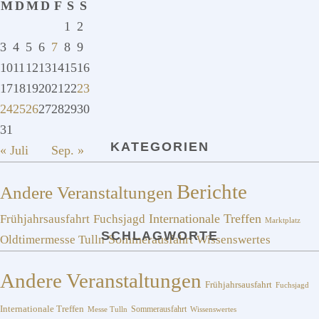
M
D
M
D
F
S
S
1
2
3
4
5
6
7
8
9
10
11
12
13
14
15
16
17
18
19
20
21
22
23
24
25
26
27
28
29
30
31
KATEGORIEN
« Juli
Sep. »
Berichte
Andere Veranstaltungen
Frühjahrsausfahrt
Fuchsjagd
Internationale Treffen
Marktplatz
SCHLAGWORTE
Sommerausfahrt
Oldtimermesse Tulln
Wissenswertes
Andere Veranstaltungen
Frühjahrsausfahrt
Fuchsjagd
Internationale Treffen
Sommerausfahrt
Messe Tulln
Wissenswertes