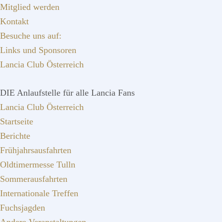
Zur
Zum
Zur
Mitglied werden
Hauptnavigation
Inhalt
Seitenspalte
Kontakt
springen
springen
springen
Besuche uns auf:
Links und Sponsoren
Lancia Club Österreich
DIE Anlaufstelle für alle Lancia Fans
Lancia Club Österreich
Startseite
Berichte
Frühjahrsausfahrten
Oldtimermesse Tulln
Sommerausfahrten
Internationale Treffen
Fuchsjagden