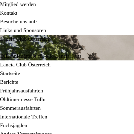
Zur
Zum
Zur
Mitglied werden
Hauptnavigation
Inhalt
Seitenspalte
Kontakt
springen
springen
springen
Besuche uns auf:
Links und Sponsoren
Lancia Club Österreich
DIE Anlaufstelle für alle Lancia Fans
Lancia Club Österreich
Startseite
Berichte
Frühjahrsausfahrten
Oldtimermesse Tulln
Sommerausfahrten
Internationale Treffen
Fuchsjagden