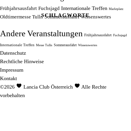
Frühjahrsausfahrt
Fuchsjagd
Internationale Treffen
Marktplatz
SCHLAGWORTE
Sommerausfahrt
Oldtimermesse Tulln
Wissenswertes
Andere Veranstaltungen
Frühjahrsausfahrt
Fuchsjagd
Internationale Treffen
Sommerausfahrt
Messe Tulln
Wissenswertes
Datenschutz
Rechtliche Hinweise
Impressum
Kontakt
©2026
Lancia Club Österreich
Alle Rechte
vorbehalten