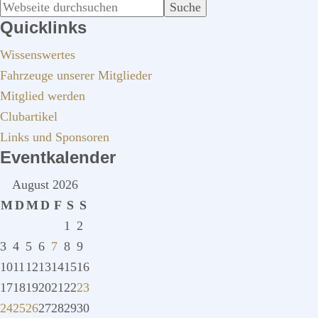
SEITENSPALTE
Webseite
Quicklinks
durchsuchen
Wissenswertes
Fahrzeuge unserer Mitglieder
Mitglied werden
Clubartikel
Links und Sponsoren
Eventkalender
August 2026
M
D
M
D
F
S
S
1
2
3
4
5
6
7
8
9
10
11
12
13
14
15
16
17
18
19
20
21
22
23
24
25
26
27
28
29
30