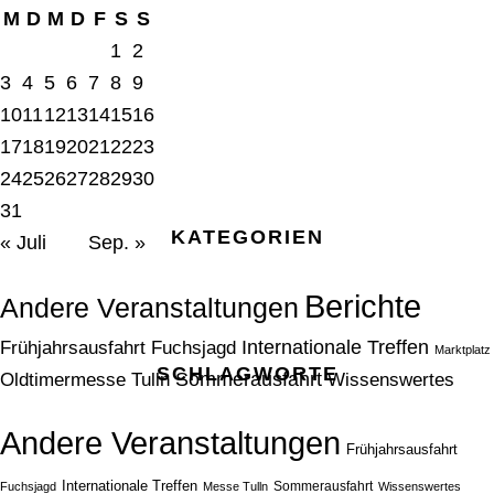
M
D
M
D
F
S
S
1
2
3
4
5
6
7
8
9
10
11
12
13
14
15
16
17
18
19
20
21
22
23
24
25
26
27
28
29
30
31
KATEGORIEN
« Juli
Sep. »
Berichte
Andere Veranstaltungen
Frühjahrsausfahrt
Fuchsjagd
Internationale Treffen
Marktplatz
SCHLAGWORTE
Oldtimermesse Tulln
Sommerausfahrt
Wissenswertes
Andere Veranstaltungen
Frühjahrsausfahrt
Internationale Treffen
Sommerausfahrt
Fuchsjagd
Messe Tulln
Wissenswertes