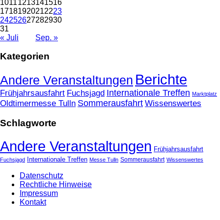
10
11
12
13
14
15
16
17
18
19
20
21
22
23
24
25
26
27
28
29
30
31
« Juli
Sep. »
Kategorien
Berichte
Andere Veranstaltungen
Frühjahrsausfahrt
Fuchsjagd
Internationale Treffen
Marktplatz
Oldtimermesse Tulln
Sommerausfahrt
Wissenswertes
Schlagworte
Andere Veranstaltungen
Frühjahrsausfahrt
Internationale Treffen
Sommerausfahrt
Fuchsjagd
Messe Tulln
Wissenswertes
Datenschutz
Rechtliche Hinweise
Impressum
Kontakt