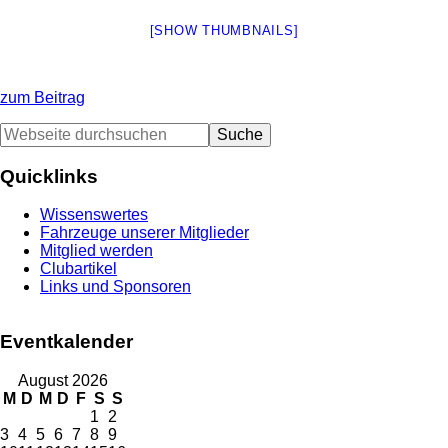
[SHOW THUMBNAILS]
zum Beitrag
Seitenspalte
Webseite
durchsuchen
Quicklinks
Wissenswertes
Fahrzeuge unserer Mitglieder
Mitglied werden
Clubartikel
Links und Sponsoren
Eventkalender
August 2026
M
D
M
D
F
S
S
1
2
3
4
5
6
7
8
9