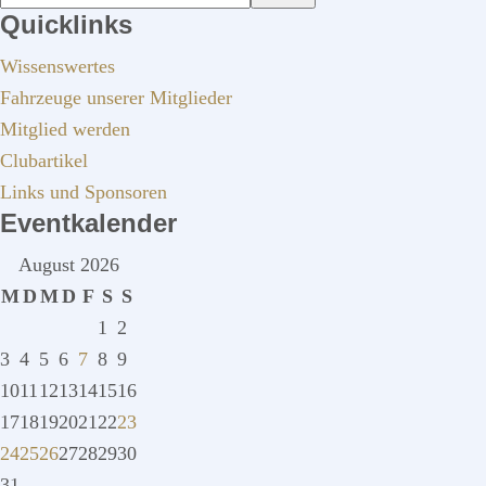
Quicklinks
durchsuchen
Wissenswertes
Fahrzeuge unserer Mitglieder
Mitglied werden
Clubartikel
Links und Sponsoren
Eventkalender
August 2026
M
D
M
D
F
S
S
1
2
3
4
5
6
7
8
9
10
11
12
13
14
15
16
17
18
19
20
21
22
23
24
25
26
27
28
29
30
31