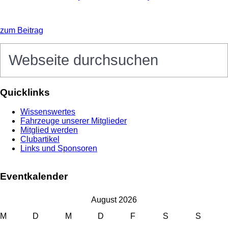
zum Beitrag
Seitenspalte
Webseite
durchsuchen
Quicklinks
Wissenswertes
Fahrzeuge unserer Mitglieder
Mitglied werden
Clubartikel
Links und Sponsoren
Eventkalender
August 2026
M
D
M
D
F
S
S