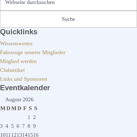
durchsuchen
Quicklinks
Wissenswertes
Fahrzeuge unserer Mitglieder
Mitglied werden
Clubartikel
Links und Sponsoren
Eventkalender
August 2026
M
D
M
D
F
S
S
1
2
3
4
5
6
7
8
9
10
11
12
13
14
15
16