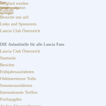
Zur
Zum
Zur
Mitglied werden
Hauptnavigation
Inhalt
Seitenspalte
Kontakt
springen
springen
springen
Besuche uns auf:
Links und Sponsoren
Lancia Club Österreich
DIE Anlaufstelle für alle Lancia Fans
Lancia Club Österreich
Startseite
Berichte
Frühjahrsausfahrten
Oldtimermesse Tulln
Sommerausfahrten
Internationale Treffen
Fuchsjagden