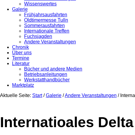
Wissenswertes
Galerie
Frühjahrsausfahrten
Oldtimermesse Tulln
Sommerausfahrten
Internationale Treffen
Fuchsjagden
Andere Veranstaltungen
Chronik
Über uns
Termine
Literatur
Bücher und andere Medien
Betriebsanleitungen
Werkstatthandbücher
Marktplatz
Aktuelle Seite:
Start
/
Galerie
/
Andere Veranstaltungen
/
Internat
Internatioales Delta 