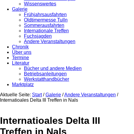
Wissenswertes
Galerie
Frühjahrsausfahrten
Oldtimermesse Tulln
Sommerausfahrten
Internationale Treffen
Fuchsjagden
Andere Veranstaltungen
Chronik
Über uns
Termine
Literatur
Bücher und andere Medien
Betriebsanleitungen
Werkstatthandbücher
Marktplatz
Aktuelle Seite:
Start
/
Galerie
/
Andere Veranstaltungen
/
Internatioales Delta III Treffen in Nals
Internatioales Delta III
Treffen in Nals