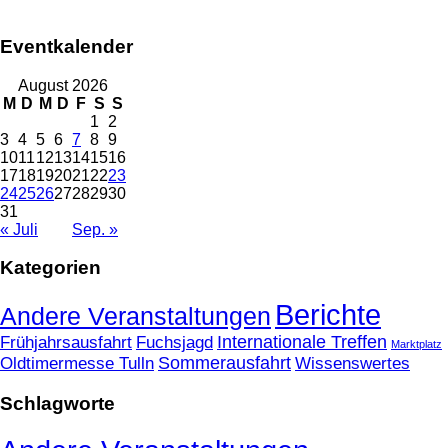
Eventkalender
August 2026
M
D
M
D
F
S
S
1
2
3
4
5
6
7
8
9
10
11
12
13
14
15
16
17
18
19
20
21
22
23
24
25
26
27
28
29
30
31
« Juli
Sep. »
Kategorien
Berichte
Andere Veranstaltungen
Frühjahrsausfahrt
Fuchsjagd
Internationale Treffen
Marktplatz
Oldtimermesse Tulln
Sommerausfahrt
Wissenswertes
Schlagworte