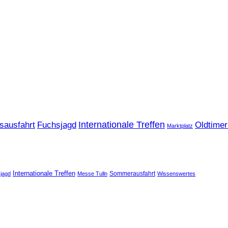
sausfahrt
Fuchsjagd
Internationale Treffen
Oldtimer
Marktplatz
Internationale Treffen
Sommerausfahrt
jagd
Messe Tulln
Wissenswertes