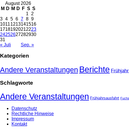
August 2026
M
D
M
D
F
S
S
1
2
3
4
5
6
7
8
9
10
11
12
13
14
15
16
17
18
19
20
21
22
23
24
25
26
27
28
29
30
31
« Juli
Sep. »
Kategorien
Berichte
Andere Veranstaltungen
Frühjahr
Schlagworte
Andere Veranstaltungen
Frühjahrsausfahrt
Fuchs
Datenschutz
Rechtliche Hinweise
Impressum
Kontakt