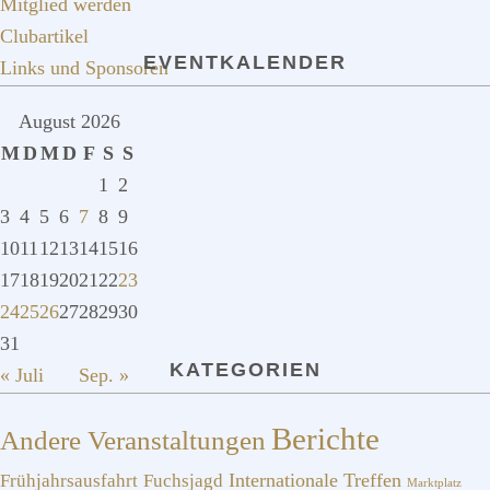
Mitglied werden
Clubartikel
EVENTKALENDER
Links und Sponsoren
August 2026
M
D
M
D
F
S
S
1
2
3
4
5
6
7
8
9
10
11
12
13
14
15
16
17
18
19
20
21
22
23
24
25
26
27
28
29
30
31
KATEGORIEN
« Juli
Sep. »
Berichte
Andere Veranstaltungen
Frühjahrsausfahrt
Fuchsjagd
Internationale Treffen
Marktplatz