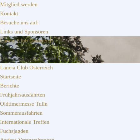
Zur
Zum
Zur
Mitglied werden
Hauptnavigation
Inhalt
Seitenspalte
Kontakt
springen
springen
springen
Besuche uns auf:
Links und Sponsoren
Lancia Club Österreich
DIE Anlaufstelle für alle Lancia Fans
Lancia Club Österreich
Startseite
Berichte
Frühjahrsausfahrten
Oldtimermesse Tulln
Sommerausfahrten
Internationale Treffen
Fuchsjagden