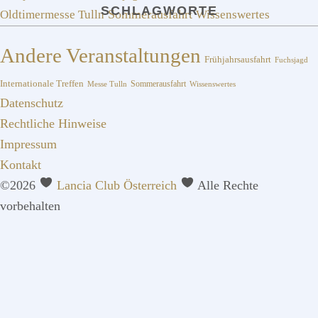
SCHLAGWORTE
Sommerausfahrt
Oldtimermesse Tulln
Wissenswertes
Andere Veranstaltungen
Frühjahrsausfahrt
Fuchsjagd
Internationale Treffen
Sommerausfahrt
Messe Tulln
Wissenswertes
Datenschutz
Rechtliche Hinweise
Impressum
Kontakt
©2026
Lancia Club Österreich
Alle Rechte
vorbehalten