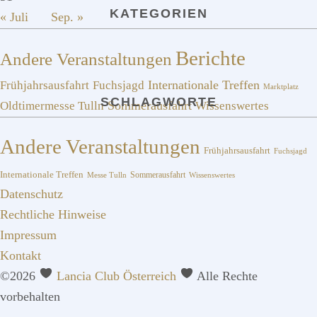
KATEGORIEN
« Juli
Sep. »
Berichte
Andere Veranstaltungen
Frühjahrsausfahrt
Fuchsjagd
Internationale Treffen
Marktplatz
SCHLAGWORTE
Sommerausfahrt
Oldtimermesse Tulln
Wissenswertes
Andere Veranstaltungen
Frühjahrsausfahrt
Fuchsjagd
Internationale Treffen
Sommerausfahrt
Messe Tulln
Wissenswertes
Datenschutz
Rechtliche Hinweise
Impressum
Kontakt
©2026
Lancia Club Österreich
Alle Rechte
vorbehalten