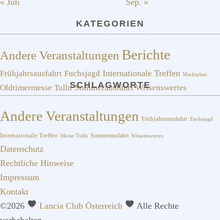
« Juli
Sep. »
KATEGORIEN
Berichte
Andere Veranstaltungen
Frühjahrsausfahrt
Fuchsjagd
Internationale Treffen
Marktplatz
SCHLAGWORTE
Sommerausfahrt
Oldtimermesse Tulln
Wissenswertes
Andere Veranstaltungen
Frühjahrsausfahrt
Fuchsjagd
Internationale Treffen
Sommerausfahrt
Messe Tulln
Wissenswertes
Datenschutz
Rechtliche Hinweise
Impressum
Kontakt
©2026
Lancia Club Österreich
Alle Rechte