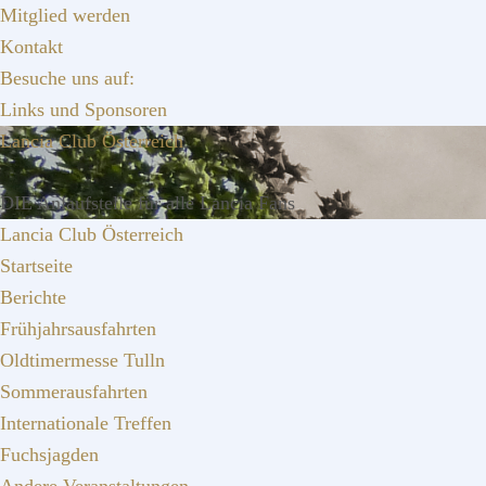
Zur
Zum
Zur
Mitglied werden
Hauptnavigation
Inhalt
Seitenspalte
Kontakt
springen
springen
springen
Besuche uns auf:
Links und Sponsoren
Lancia Club Österreich
DIE Anlaufstelle für alle Lancia Fans
Lancia Club Österreich
Startseite
Berichte
Frühjahrsausfahrten
Oldtimermesse Tulln
Sommerausfahrten
Internationale Treffen
Fuchsjagden