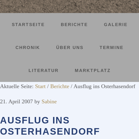
STARTSEITE
BERICHTE
GALERIE
CHRONIK
ÜBER UNS
TERMINE
LITERATUR
MARKTPLATZ
Aktuelle Seite:
Start
/
Berichte
/
Ausflug ins Osterhasendorf
21. April 2007
by
Sabine
AUSFLUG INS
OSTERHASENDORF