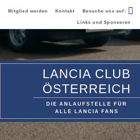
Zur
Zum
Zur
Hauptnavigation
Inhalt
Seitenspalte
Mitglied werden
Kontakt
Besuche uns auf:
springen
springen
springen
Links und Sponsoren
LANCIA CLUB
ÖSTERREICH
DIE ANLAUFSTELLE FÜR
ALLE LANCIA FANS