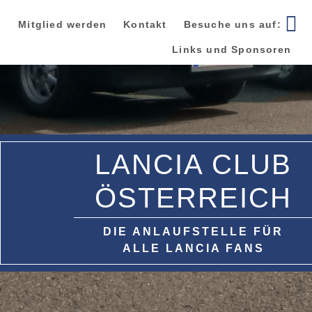
Zur
Zum
Zur
Hauptnavigation
Inhalt
Seitenspalte
Mitglied werden
Kontakt
Besuche uns auf:
springen
springen
springen
Links und Sponsoren
LANCIA CLUB
ÖSTERREICH
DIE ANLAUFSTELLE FÜR
ALLE LANCIA FANS