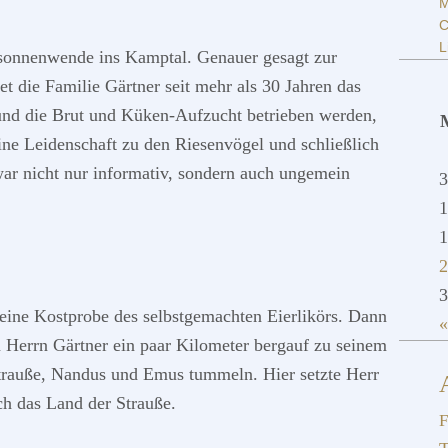
M
C
L
sonnenwende ins Kamptal. Genauer gesagt zur
tet die Familie Gärtner seit mehr als 30 Jahren das
und die Brut und Küken-Aufzucht betrieben werden,
ine Leidenschaft zu den Riesenvögel und schließlich
war nicht nur informativ, sondern auch ungemein
3
1
1
2
3
eine Kostprobe des selbstgemachten Eierlikörs. Dann
«
n Herrn Gärtner ein paar Kilometer bergauf zu seinem
Strauße, Nandus und Emus tummeln. Hier setzte Herr
ch das Land der Strauße.
F