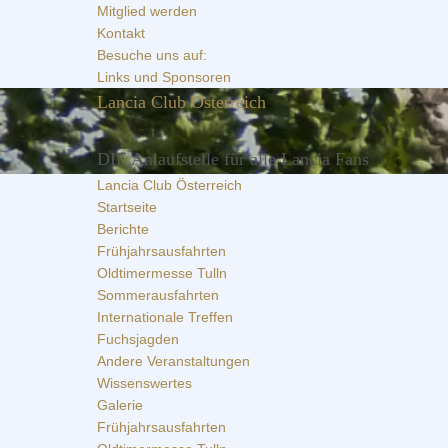
Zur
Zum
Zur
Mitglied werden
Hauptnavigation
Inhalt
Seitenspalte
Kontakt
springen
springen
springen
Besuche uns auf:
Links und Sponsoren
Lancia Club Österreich
DIE Anlaufstelle für alle Lancia Fans
Lancia Club Österreich
Startseite
Berichte
Frühjahrsausfahrten
Oldtimermesse Tulln
Sommerausfahrten
Internationale Treffen
Fuchsjagden
Andere Veranstaltungen
Wissenswertes
Galerie
Frühjahrsausfahrten