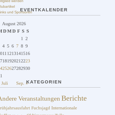
itglied werden
lubartikel
EVENTKALENDER
inks und Sponsoren
August 2026
M
D
M
D
F
S
S
1
2
4
5
6
7
8
9
0
11
12
13
14
15
16
7
18
19
20
21
22
23
4
25
26
27
28
29
30
1
KATEGORIEN
 Juli
Sep. »
Berichte
Andere Veranstaltungen
rühjahrsausfahrt
Fuchsjagd
Internationale