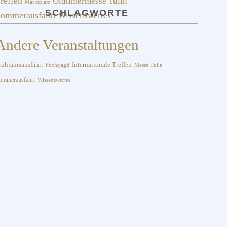
reffen
Oldtimermesse Tulln
Marktplatz
SCHLAGWORTE
ommerausfahrt
Wissenswertes
Andere Veranstaltungen
Internationale Treffen
rühjahrsausfahrt
Fuchsjagd
Messe Tulln
ommerausfahrt
Wissenswertes