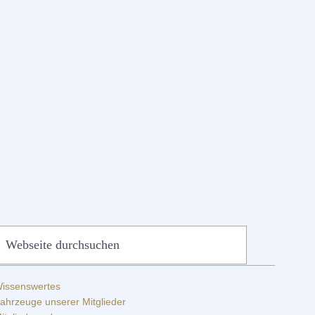
SEITENSPALTE
ebseite
QUICKLINKS
urchsuchen
issenswertes
ahrzeuge unserer Mitglieder