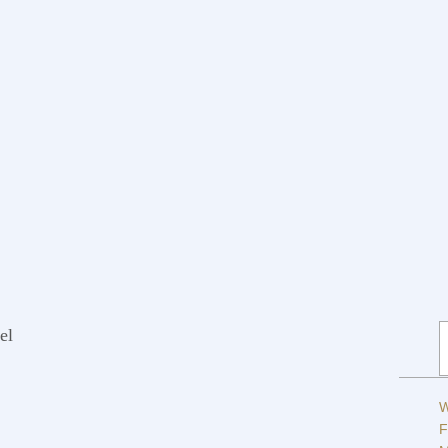
W
el
d
W
F