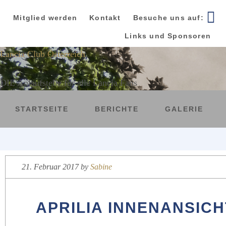
Zur
Zum
Zur
Hauptnavigation
Inhalt
Seitenspalte
Mitglied werden
Kontakt
Besuche uns auf:
springen
springen
springen
Links und Sponsoren
Lancia Club Österreich
DIE Anlaufstelle für alle Lancia Fans
STARTSEITE
BERICHTE
GALERIE
21. Februar 2017
by
Sabine
APRILIA INNENANSICH