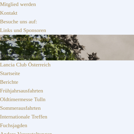
Zur
Zum
Zur
Mitglied werden
Hauptnavigation
Inhalt
Seitenspalte
Kontakt
springen
springen
springen
Besuche uns auf:
Links und Sponsoren
Lancia Club Österreich
DIE Anlaufstelle für alle Lancia Fans
Lancia Club Österreich
Startseite
Berichte
Frühjahrsausfahrten
Oldtimermesse Tulln
Sommerausfahrten
Internationale Treffen
Fuchsjagden