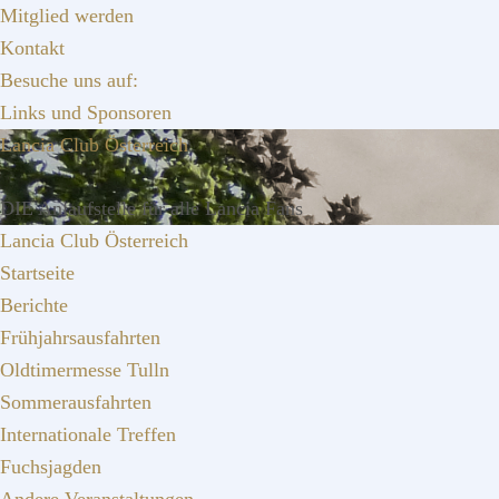
Zur
Zum
Zur
Mitglied werden
Hauptnavigation
Inhalt
Seitenspalte
Kontakt
springen
springen
springen
Besuche uns auf:
Links und Sponsoren
Lancia Club Österreich
DIE Anlaufstelle für alle Lancia Fans
Lancia Club Österreich
Startseite
Berichte
Frühjahrsausfahrten
Oldtimermesse Tulln
Sommerausfahrten
Internationale Treffen
Fuchsjagden