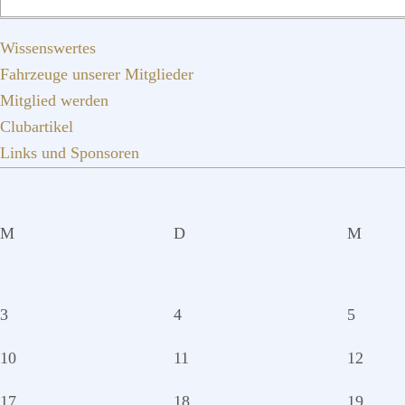
durchsuchen
Wissenswertes
Fahrzeuge unserer Mitglieder
Mitglied werden
Clubartikel
Links und Sponsoren
M
D
M
3
4
5
10
11
12
17
18
19