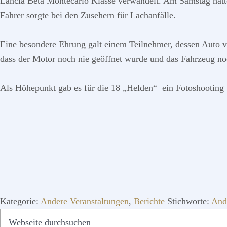
Lancia Beta Montecarlo Klasse verwandelt. Am Samstag hatt
Fahrer sorgte bei den Zusehern für Lachanfälle.
Eine besondere Ehrung galt einem Teilnehmer, dessen Auto 
dass der Motor noch nie geöffnet wurde und das Fahrzeug noc
Als Höhepunkt gab es für die 18 „Helden“ ein Fotoshootin
Kategorie:
Andere Veranstaltungen
,
Berichte
Stichworte:
And
SEITENSPALTE
Webseite