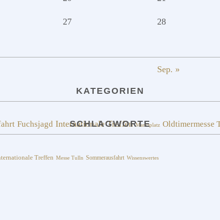
27
28
Sep. »
KATEGORIEN
fahrt
Fuchsjagd
Internationale Treffen
SCHLAGWORTE
Oldtimermesse T
Marktplatz
nternationale Treffen
Sommerausfahrt
Messe Tulln
Wissenswertes