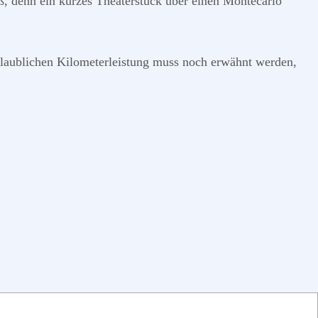
 denn ein kurzes Theaterstück über einen Montecarlo
laublichen Kilometerleistung muss noch erwähnt werden,