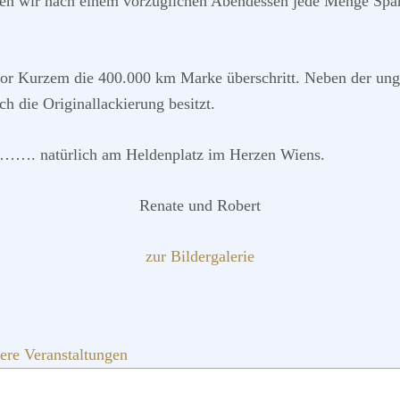
en wir nach einem vorzüglichen Abendessen jede Menge Spaß,
vor Kurzem die 400.000 km Marke überschritt. Neben der ung
h die Originallackierung besitzt.
g ……. natürlich am Heldenplatz im Herzen Wiens.
Renate und Robert
zur Bildergalerie
ere Veranstaltungen
QUICKLINKS