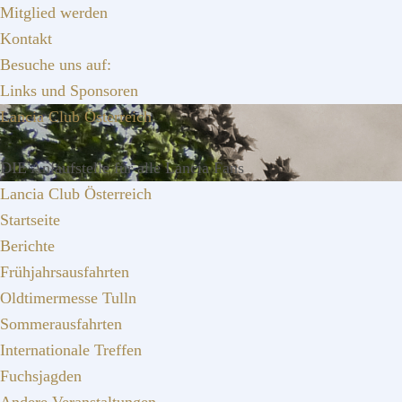
Zur
Zum
Zur
Mitglied werden
Hauptnavigation
Inhalt
Seitenspalte
Kontakt
springen
springen
springen
Besuche uns auf:
Links und Sponsoren
Lancia Club Österreich
DIE Anlaufstelle für alle Lancia Fans
Lancia Club Österreich
Startseite
Berichte
Frühjahrsausfahrten
Oldtimermesse Tulln
Sommerausfahrten
Internationale Treffen
Fuchsjagden