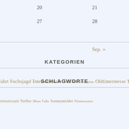
20
21
27
28
Sep. »
KATEGORIEN
fahrt
Fuchsjagd
Internationale Treffen
SCHLAGWORTE
Oldtimermesse T
Marktplatz
nternationale Treffen
Sommerausfahrt
Messe Tulln
Wissenswertes