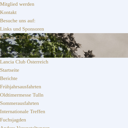
Zur
Zum
Zur
Mitglied werden
Hauptnavigation
Inhalt
Seitenspalte
Kontakt
springen
springen
springen
Besuche uns auf:
Links und Sponsoren
Lancia Club Österreich
DIE Anlaufstelle für alle Lancia Fans
Lancia Club Österreich
Startseite
Berichte
Frühjahrsausfahrten
Oldtimermesse Tulln
Sommerausfahrten
Internationale Treffen
Fuchsjagden