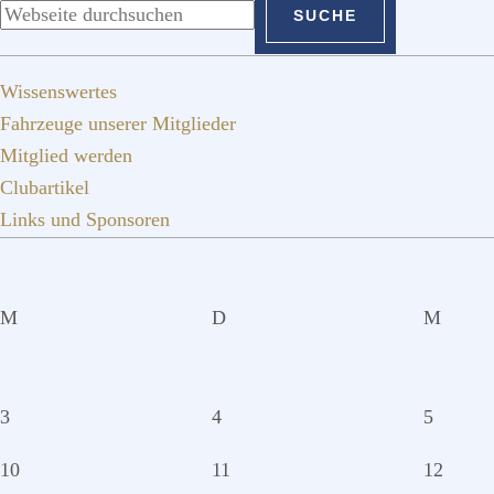
durchsuchen
Wissenswertes
Fahrzeuge unserer Mitglieder
Mitglied werden
Clubartikel
Links und Sponsoren
M
D
M
3
4
5
10
11
12