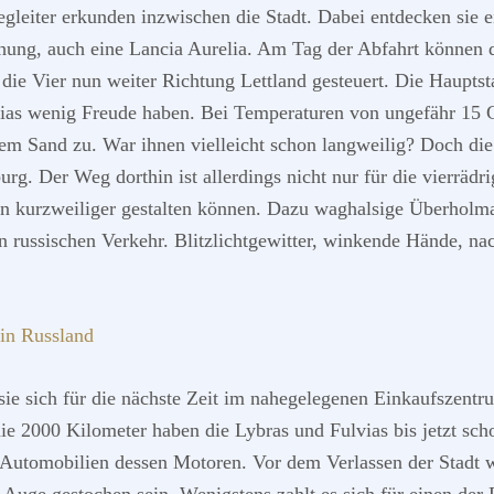
egleiter erkunden inzwischen die Stadt. Dabei entdecken sie 
schung, auch eine Lancia Aurelia. Am Tag der Abfahrt können 
ie Vier nun weiter Richtung Lettland gesteuert. Die Hauptsta
lvias wenig Freude haben. Bei Temperaturen von ungefähr 15 
em Sand zu. War ihnen vielleicht schon langweilig? Doch die 
urg. Der Weg dorthin ist allerdings nicht nur für die vierrä
ten kurzweiliger gestalten können. Dazu waghalsige Überholm
en russischen Verkehr. Blitzlichtgewitter, winkende Hände, 
n sie sich für die nächste Zeit im nahegelegenen Einkaufszen
die 2000 Kilometer haben die Lybras und Fulvias bis jetzt sch
n Automobilien dessen Motoren. Vor dem Verlassen der Stadt w