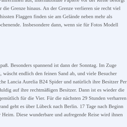
FahrerInnen aus, internationale Papiere vor der Reise besorgt
 die Grenze hinaus. An der Grenze verlieren sie recht viel
gehissten Flaggen finden sie am Gelände neben mehr als
Wochenende. Insbesondere dann, wenn sie für Fotos Modell
 Spaß. Besonders spannend ist dann der Sonntag. Im Zuge
t, wäscht endlich den feinen Sand ab, und viele Besucher
che Lancia Aurelia B24 Spider und natürlich ihre Besitzer Per
ldig auf ihre rechtmäßigen Besitzer. Dann ist es wieder die
mütlich für die Vier. Für die nächsten 29 Stunden verharren
Strand geht es über Lübeck nach Berlin. 17 Tage nach Beginn
ihr Heim. Diese wunderbare und aufregende Reise wird ihnen