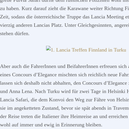
grelle Fulvia Safari dürfte dem russischen Polizisten wohl in
zu haben. Kurz darauf zieht die Karawane weiter Richtung Finn
Zeit, sodass die österreichische Truppe das Lancia Meeting e
vierzig anderen Lancias Platz. Unter Gleichgesinnten, anger
stehen dürfen.
Aber auch die FahrerInnen und BeifahrerInnen erfreuen sich 
eines Concours d’Elegance mischten sich reichlich neue Fahrz
lassen sich deshalb nicht abhalten, den Concours d’Elegance 
und Anna Lena. Nach Turku wird für zwei Tage in Helsinki Ha
Lancia Safari, die dem Konvoi den Weg zur Fähre von Helsin
sie im angeketteten Zustand, bevor sie spät abends in Trave
der Reise treten die Italiener ihre Heimreise an und erreic
wohl auf immer und ewig in Erinnerung bleiben.