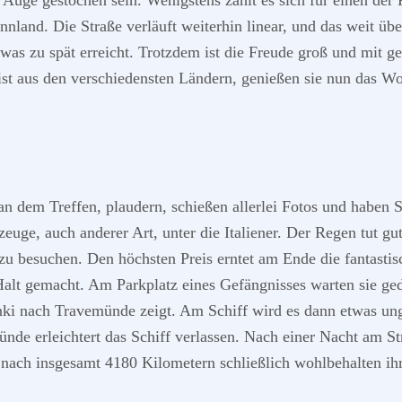
s Auge gestochen sein. Wenigstens zahlt es sich für einen der 
land. Die Straße verläuft weiterhin linear, und das weit über
twas zu spät erreicht. Trotzdem ist die Freude groß und mit 
eist aus den verschiedensten Ländern, genießen sie nun das 
an dem Treffen, plaudern, schießen allerlei Fotos und haben
euge, auch anderer Art, unter die Italiener. Der Regen tut gu
zu besuchen. Den höchsten Preis erntet am Ende die fantastis
lt gemacht. Am Parkplatz eines Gefängnisses warten sie gedu
ki nach Travemünde zeigt. Am Schiff wird es dann etwas unge
münde erleichtert das Schiff verlassen. Nach einer Nacht am 
hen nach insgesamt 4180 Kilometern schließlich wohlbehalten 