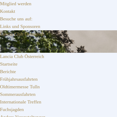
Zur
Zum
Zur
Mitglied werden
Hauptnavigation
Inhalt
Seitenspalte
Kontakt
springen
springen
springen
Besuche uns auf:
Links und Sponsoren
Lancia Club Österreich
DIE Anlaufstelle für alle Lancia Fans
Lancia Club Österreich
Startseite
Berichte
Frühjahrsausfahrten
Oldtimermesse Tulln
Sommerausfahrten
Internationale Treffen
Fuchsjagden