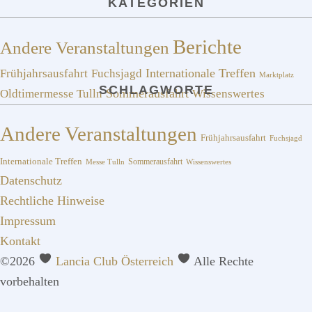
KATEGORIEN
Berichte
Andere Veranstaltungen
Frühjahrsausfahrt
Fuchsjagd
Internationale Treffen
Marktplatz
SCHLAGWORTE
Sommerausfahrt
Oldtimermesse Tulln
Wissenswertes
Andere Veranstaltungen
Frühjahrsausfahrt
Fuchsjagd
Internationale Treffen
Sommerausfahrt
Messe Tulln
Wissenswertes
Datenschutz
Rechtliche Hinweise
Impressum
Kontakt
©2026
Lancia Club Österreich
Alle Rechte
vorbehalten