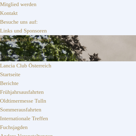
Zur
Zum
Zur
Mitglied werden
Hauptnavigation
Inhalt
Seitenspalte
Kontakt
springen
springen
springen
Besuche uns auf:
Links und Sponsoren
Lancia Club Österreich
DIE Anlaufstelle für alle Lancia Fans
Lancia Club Österreich
Startseite
Berichte
Frühjahrsausfahrten
Oldtimermesse Tulln
Sommerausfahrten
Internationale Treffen
Fuchsjagden