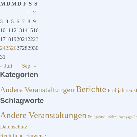
M
D
M
D
F
S
S
1
2
3
4
5
6
7
8
9
10
11
12
13
14
15
16
17
18
19
20
21
22
23
24
25
26
27
28
29
30
31
« Juli
Sep. »
Kategorien
Berichte
Andere Veranstaltungen
Frühjahrsaus
Schlagworte
Andere Veranstaltungen
I
Frühjahrsausfahrt
Fuchsjagd
Datenschutz
Rechtliche Hinweise