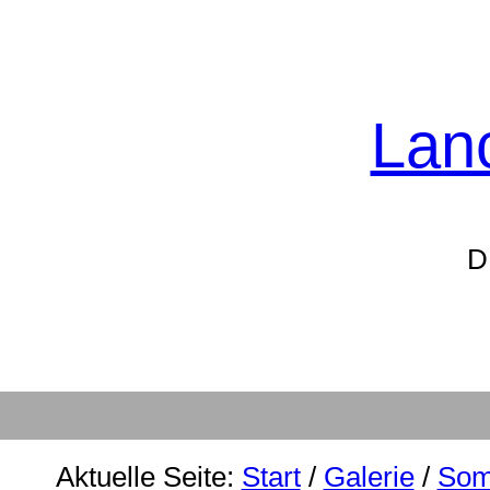
Lanc
D
Aktuelle Seite:
Start
/
Galerie
/
Som