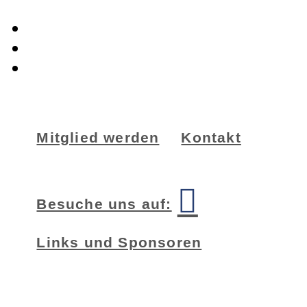
Zur
Hauptnavigation
Zum
springen
Inhalt
Zur
springen
Seitenspalte
springen
Mitglied werden
Kontakt
Besuche uns auf:
Links und Sponsoren