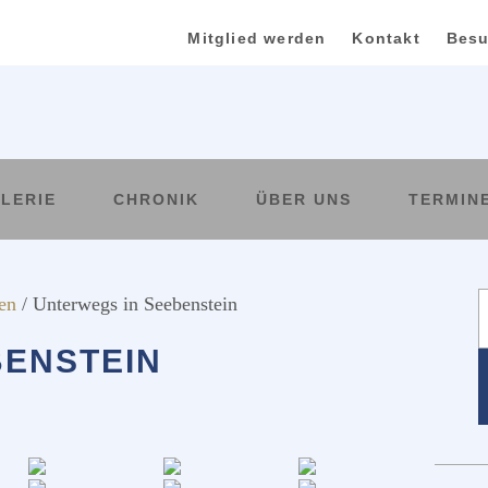
Mitglied werden
Kontakt
Besu
LERIE
CHRONIK
ÜBER UNS
TERMIN
W
en
/
Unterwegs in Seebenstein
d
BENSTEIN