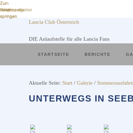
Zur
Zum
Zur
Hauptnavigation
Inhalt
Seitenspalte
springen
springen
springen
Lancia Club Österreich
DIE Anlaufstelle für alle Lancia Fans
STARTSEITE
BERICHTE
GA
Aktuelle Seite:
Start
/
Galerie
/
Sommerausfahrt
UNTERWEGS IN SEE