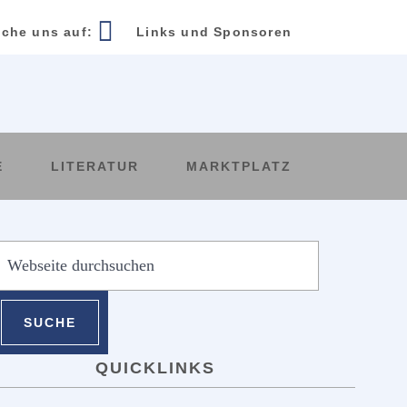
che uns auf:
Links und Sponsoren
E
LITERATUR
MARKTPLATZ
SEITENSPALTE
ebseite
urchsuchen
QUICKLINKS