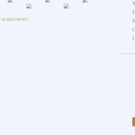
W
F
 SLIDESHOW]
M
C
L