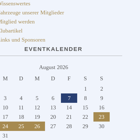
issenswertes
ahrzeuge unserer Mitglieder
itglied werden
lubartikel
inks und Sponsoren
EVENTKALENDER
August 2026
M
D
M
D
F
S
S
1
2
3
4
5
6
7
8
9
10
11
12
13
14
15
16
17
18
19
20
21
22
23
24
25
26
27
28
29
30
31