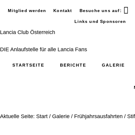
Zur
Zum
Zur
Mitglied werden
Kontakt
Besuche uns auf:
Hauptnavigation
Inhalt
Seitenspalte
springen
springen
springen
Links und Sponsoren
Lancia Club Österreich
DIE Anlaufstelle für alle Lancia Fans
STARTSEITE
BERICHTE
GALERIE
Aktuelle Seite:
Start
/
Galerie
/
Frühjahrsausfahrten
/
Sti