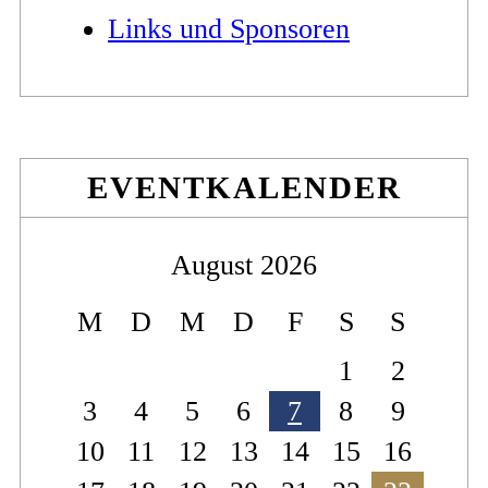
Links und Sponsoren
EVENTKALENDER
August 2026
M
D
M
D
F
S
S
1
2
3
4
5
6
7
8
9
10
11
12
13
14
15
16