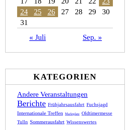
17
18
19
20
21
22
23
24
25
26
27
28
29
30
31
« Juli
Sep. »
KATEGORIEN
Andere Veranstaltungen
Berichte
Frühjahrsausfahrt
Fuchsjagd
Internationale Treffen
Oldtimermesse
Marktplatz
Sommerausfahrt
Tulln
Wissenswertes