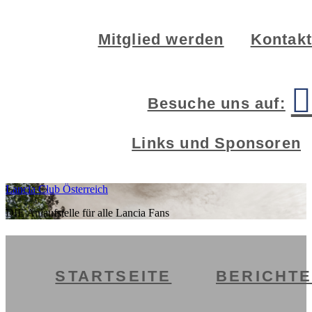
Zur
Zum
Zur
Mitglied werden
Kontakt
Hauptnavigation
Inhalt
Seitenspalte
springen
springen
springen
Besuche uns auf:
Links und Sponsoren
Lancia Club Österreich
DIE Anlaufstelle für alle Lancia Fans
STARTSEITE
BERICHT