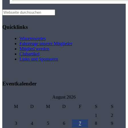
Seitenspalte
Webseite
durchsuchen
Quicklinks
Wissenswertes
Fahrzeuge unserer Mitglieder
Mitglied werden
Clubartikel
Links und Sponsoren
Eventkalender
August 2026
M
D
M
D
F
S
S
1
2
3
4
5
6
7
8
9