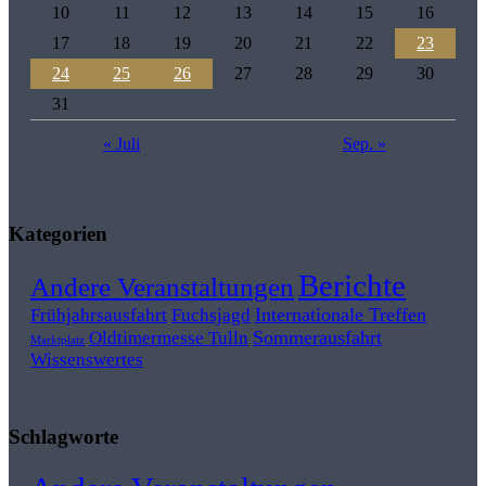
10
11
12
13
14
15
16
17
18
19
20
21
22
23
24
25
26
27
28
29
30
31
« Juli
Sep. »
Kategorien
Berichte
Andere Veranstaltungen
Frühjahrsausfahrt
Fuchsjagd
Internationale Treffen
Sommerausfahrt
Oldtimermesse Tulln
Marktplatz
Wissenswertes
Schlagworte