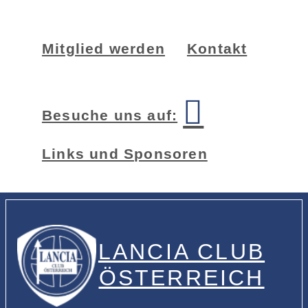
Zur
Zum
Zur
Hauptnavigation
Inhalt
Seitenspalte
Mitglied werden
Kontakt
springen
springen
springen
Besuche uns auf:
Links und Sponsoren
LANCIA CLUB
ÖSTERREICH