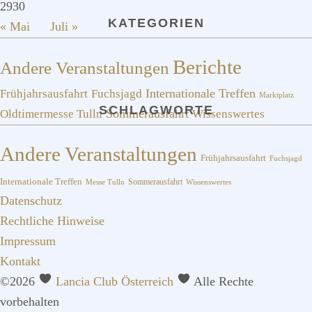
29
30
KATEGORIEN
« Mai
Juli »
Berichte
Andere Veranstaltungen
Frühjahrsausfahrt
Fuchsjagd
Internationale Treffen
Marktplatz
SCHLAGWORTE
Sommerausfahrt
Oldtimermesse Tulln
Wissenswertes
Andere Veranstaltungen
Frühjahrsausfahrt
Fuchsjagd
Internationale Treffen
Sommerausfahrt
Messe Tulln
Wissenswertes
Datenschutz
Rechtliche Hinweise
Impressum
Kontakt
©2026
Lancia Club Österreich
Alle Rechte
vorbehalten